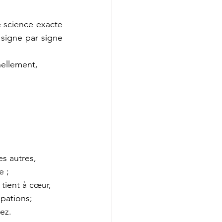
 science exacte 
 signe par signe 
nellement,
s autres,
e ;
 tient à cœur,
spations;
ez. 