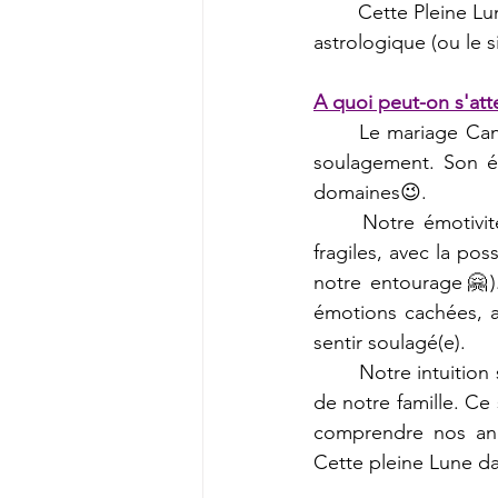
	Cette Pleine Lune se loge dans la constellation du Cancer (signe d'Eau💧) sous le signe 
astrologique (ou le s
A quoi peut-on s'att
	Le mariage Cancer/Capricorne nous offre un éclairage, une révélation, voire même un 
soulagement. Son én
domaines😉. 
	Notre émotivité sera accrue😥, ce qui pourraient nous rendre plus sensibles, plus 
fragiles, avec la pos
notre entourage🤗).
émotions cachées, ai
sentir soulagé(e). 
	Notre intuition sera accrue, ce qui nous aidera à créer une nouvelle dynamique au sein 
de notre famille. Ce
comprendre nos ancê
Cette pleine Lune da