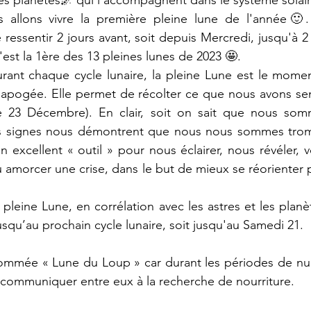
s planètes🌌 qui l'accompagnent dans le système solair
essentir 2 jours avant, soit depuis Mercredi, jusqu'à 2 
est la 1ère des 13 pleines lunes de 2023 🤩.
r apogée. Elle permet de récolter ce que nous avons se
e 23 Décembre). En clair, soit on sait que nous som
es signes nous démontrent que nous nous sommes tromp
n excellent « outil » pour nous éclairer, nous révéler, v
 amorcer une crise, dans le but de mieux se réorienter 
a pleine Lune, en corrélation avec les astres et les planè
usqu’au prochain cycle lunaire, soit jusqu'au Samedi 21.
 communiquer entre eux à la recherche de nourriture.