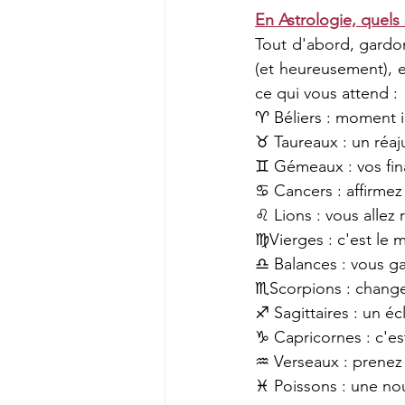
En Astrologie, quels
Tout d'abord, gardon
(et heureusement), el
ce qui vous attend :
♈ Béliers : moment i
♉ Taureaux : un réaj
♊ Gémeaux : vos fina
♋ Cancers : affirmez
♌ Lions : vous allez 
♍Vierges : c'est le m
♎ Balances : vous gag
♏Scorpions : changez
♐ Sagittaires : un éc
♑ Capricornes : c'est
♒ Verseaux : prenez 
♓ Poissons : une nou