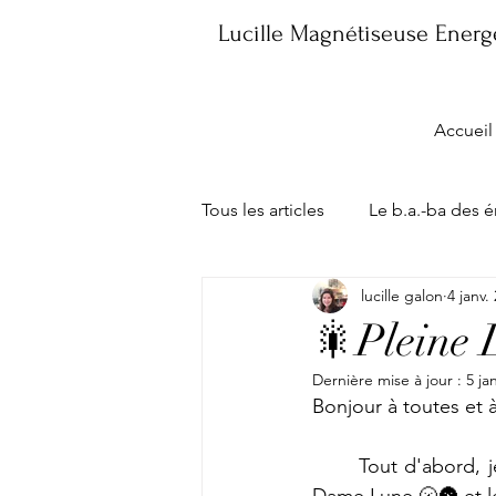
Lucille Magnétiseuse Energe
Accueil
Tous les articles
Le b.a.-ba des 
lucille galon
4 janv.
Les consultations
Ma Bout
🎇Pleine 
Dernière mise à jour :
5 ja
Bonjour à toutes et à
	Tout d'abord, je vous souhaite une excellente et harmonieuse nouvelle Année✨ avec 