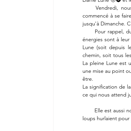
Dame Lune 🌝🌚 et le
	Vendredi, nous allons vivre la première pleine lune de l'année🙂. Ses effets ont 
commencé à se faire r
jusqu'à Dimanche. C'
	Pour rappel, durant chaque cycle lunaire, la pleine Lune est le moment où toutes les 
énergies sont à leu
Lune (soit depuis l
chemin, soit tous l
La pleine Lune est u
une mise au point ou
être. 
La signification de l
ce qui nous attend j
	Elle est aussi nommée « Lune du Loup » car durant les périodes de nuit hivernales, les 
loups hurlaient pour