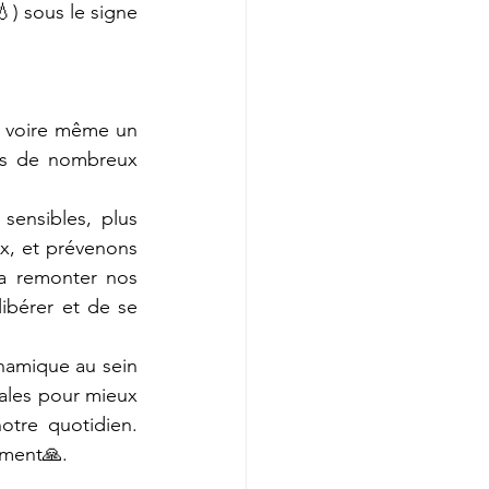
ns de nombreux 
ex, et prévenons 
a remonter nos 
ibérer et de se 
ales pour mieux 
tre quotidien. 
ement🙏.