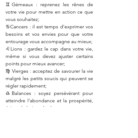
♊Gémeaux : reprenez les rênes de 
votre vie pour mettre en action ce que 
vous souhaitez;
♋Cancers : il est temps d'exprimer vos 
besoins et vos envies pour que votre 
entourage vous accompagne au mieux;
♌Lions : gardez le cap dans votre vie, 
même si vous devez ajuster certains 
points pour mieux avancer;
♍ Vierges : acceptez de savourer la vie 
malgré les petits soucis qui peuvent se 
régler rapidement;
♎Balances : soyez persévérant pour 
atteindre l'abondance et la prospérité, 
évitez de baisser les bras ;
♏Scorpions : acceptez l'aide des 
personnes qui peuvent vous aider à 
atteindre vos projets!
♐Sagittaires : continuez d'avancer avec 