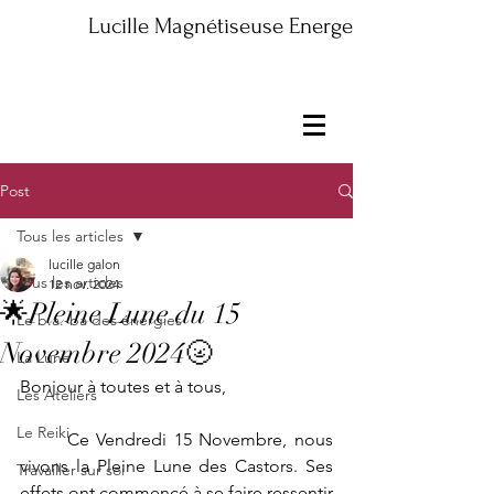
Lucille Magnétiseuse Energeticienne Maître
Post
Tous les articles
lucille galon
Tous les articles
12 nov. 2024
🌟Pleine Lune du 15
Le b.a.-ba des énergies
Novembre 2024🌝
La Lune
Bonjour à toutes et à tous,
Les Ateliers
Le Reiki
	Ce Vendredi 15 Novembre, nous 
vivons la Pleine Lune des Castors. Ses 
Travailler sur soi
effets ont commencé à se faire ressentir 