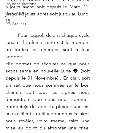
Les consultations
3 jours avant, soit depuis le Mardi 12, 
Ma Boutique
jusqu'à 3 jours après soit jusqu'au Lundi 
18 .
Les Ateliers
	Pour rappel, durant chaque cycle 
lunaire, la pleine Lune est le moment 
où toutes les énergies sont à leur 
apogée.
Elle permet de récolter ce que nous 
avons semé en nouvelle Lune 🌚 (soit 
depuis le 01 Novembre) . En clair, soit 
on sait que nous sommes sur le bon 
chemin, soit tous les signes nous 
démontrent que nous nous sommes 
trompé(e)s de voie. La pleine Lune est 
un excellent « outil » pour nous éclairer, 
nous révéler, voire même, faire une 
mise au point ou affronter une crise, 