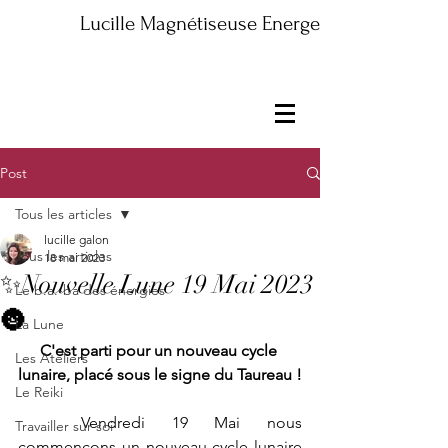
Lucille Magnétiseuse Energeticienne Maître
Post
Tous les articles
lucille galon
Tous les articles
18 mai 2023
✨Nouvelle Lune 19 Mai 2023
Le b.a.-ba des énergies
🌚
La Lune
C'est parti pour un nouveau cycle 
Les Ateliers
lunaire, placé sous le signe du Taureau !
Le Reiki
	Vendredi 19 Mai nous 
Travailler sur soi
commençons un nouveau cycle lunaire 