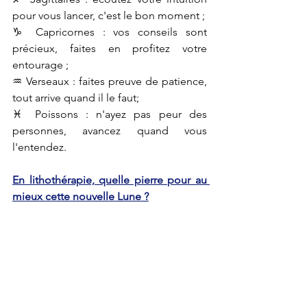
pour vous lancer, c'est le bon moment ;
♑ Capricornes : vos conseils sont 
précieux, faites en profitez votre 
entourage ;
♒ Verseaux : faites preuve de patience, 
tout arrive quand il le faut;
♓ Poissons : n'ayez pas peur des 
personnes, avancez quand vous 
l'entendez.
En lithothérapie, quelle pierre pour au 
mieux cette nouvelle Lune ?
Vous pouvez porter de l'Aragonite. 
Cette pierre en forme d'escargot, aide 
à se concentrer. En plus elle calme les 
excès de stress, apaise la colère et 
rétablit le bien-être intérieur. Avec cette 
nouvelle Lune, elle aide à diminuer 