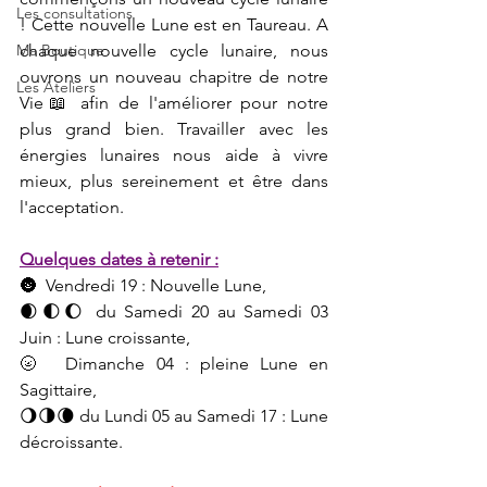
Les consultations
! Cette nouvelle Lune est en Taureau. A 
Ma Boutique
chaque nouvelle cycle lunaire, nous 
ouvrons un nouveau chapitre de notre 
Les Ateliers
Vie📖 afin de l'améliorer pour notre 
plus grand bien. Travailler avec les 
énergies lunaires nous aide à vivre 
mieux, plus sereinement et être dans 
l'acceptation. 
Quelques dates à retenir :
🌚  Vendredi 19 : Nouvelle Lune,
🌒🌓🌔 du Samedi 20 au Samedi 03 
Juin : Lune croissante,
🌝  Dimanche 04 : pleine Lune en 
Sagittaire, 
🌖🌗🌘 du Lundi 05 au Samedi 17 : Lune 
décroissante.