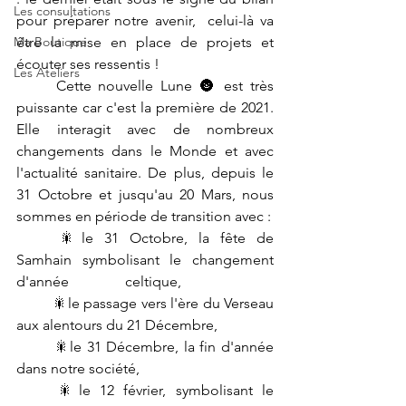
Les consultations
pour préparer notre avenir,  celui-là va 
Ma Boutique
être la mise en place de projets et 
écouter ses ressentis !
Les Ateliers
	Cette nouvelle Lune 🌚 est très 
puissante car c'est la première de 2021. 
Elle interagit avec de nombreux 
changements dans le Monde et avec 
l'actualité sanitaire. De plus, depuis le 
31 Octobre et jusqu'au 20 Mars, nous 
sommes en période de transition avec :
	🎇le 31 Octobre, la fête de 
Samhain symbolisant le changement 
d'année 		celtique,
	🎇le passage vers l'ère du Verseau 
aux alentours du 21 Décembre,
	🎇le 31 Décembre, la fin d'année 
dans notre société,
	🎇le 12 février, symbolisant le 