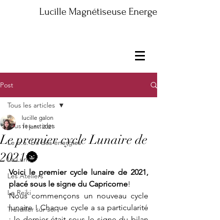
Lucille Magnétiseuse Energeticienne Maître
Post
Tous les articles
lucille galon
Tous les articles
11 janv. 2021
Le premier cycle Lunaire de
Le b.a.-ba des énergies
2021🌚
La Lune
Voici le premier cycle lunaire de 2021, 
Les Ateliers
placé sous le signe du Capricorne
!
Le Reiki
Nous commençons un nouveau cycle 
lunaire ! Chaque cycle a sa particularité 
Travailler sur soi
: le dernier était sous le signe du bilan 