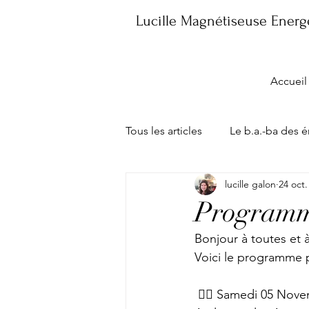
Lucille Magnétiseuse Energe
Accueil
Tous les articles
Le b.a.-ba des 
lucille galon
24 oct.
Les consultations
Ma Bout
Programme
Bonjour à toutes et à
Voici le programme p
 🧚‍♀️ Samedi 05 No