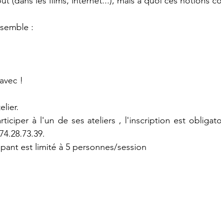
t (dans les films, internet...), mais à quoi ces notions 
semble :
avec !
elier. 
ticiper à l'un de ses ateliers , l'inscription est obliga
74.28.73.39.
pant est limité à 5 personnes/session