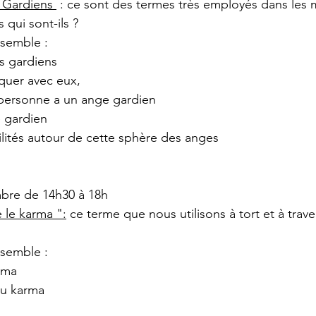
s Gardiens 
 : ce sont des termes très employés dans les m
 qui sont-ils ?
semble :
es gardiens
uer avec eux,
personne a un ange gardien
e gardien
ilités autour de cette sphère des anges
bre de 14h30 à 18h
 le karma ":
 ce terme que nous utilisons à tort et à trave
semble :
rma
du karma