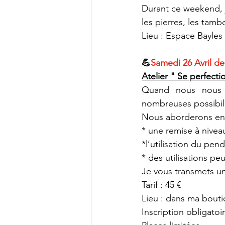
Durant ce weekend, j
les pierres, les tambo
Lieu : Espace Bayles 
💪
Samedi 26 Avril de
Atelier " Se perfect
Quand nous nous s
nombreuses possibili
Nous aborderons en
* une remise à nive
*l’utilisation du pen
* des utilisations p
Je vous transmets un l
Tarif : 45 €
Lieu : dans ma bouti
Inscription obligato