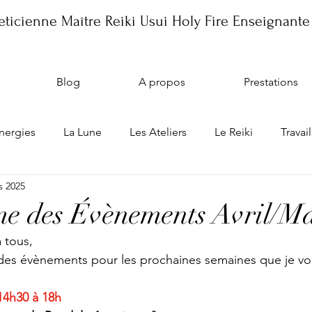
ticienne Maître Reiki Usui Holy Fire Enseignante
Blog
A propos
Prestations
énergies
La Lune
Les Ateliers
Le Reiki
Travail
s 2025
ique
Les Ateliers
e des Évènements Avril/M
 tous, 
des évènements pour les prochaines semaines que je v
14h30 à 18h