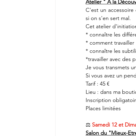
Atelier " A la Décou
C'est un accessoire
si on s'en sert mal.
Cet atelier d'initiat
* connaître les diff
* comment travailler
* connaître les subtil
*travailler avec des 
Je vous transmets un l
Si vous avez un pend
Tarif : 45 €
Lieu : dans ma bouti
Inscription obligato
Places limitées
⚖ 
Samedi 12 et Dima
Salon du "Mieux-Etre 