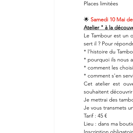
Places limitées
🌟 
Samedi 10 Mai de
Atelier " à la décou
Le Tambour est un ob
sert il ? Pour répon
* l'histoire du Tambo
* pourquoi ils nous a
* comment les choisi
* comment s'en servi
Cet atelier est ou
souhaitent découvrir 
Je mettrai des tambo
Je vous transmets un 
Tarif : 45 €
Lieu : dans ma bouti
Inscription obligato