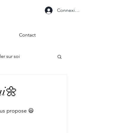
Connexion
Contact
ler sur soi
ai🌼
ous propose 😃