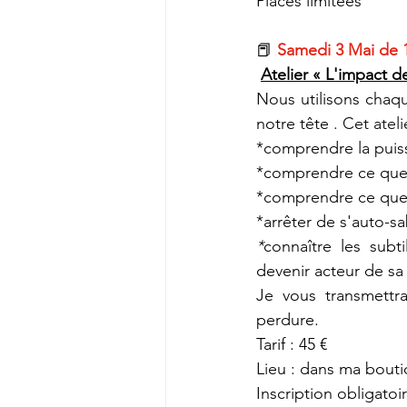
Places limitées
📕 
Samedi 3 Mai de 
Atelier « L'impact d
Nous utilisons chaq
notre tête
 . Cet atel
*comprendre la puis
*comprendre ce que 
*comprendre ce que 
*arrêter de s'auto-sa
*
connaître les subt
devenir acteur de sa 
Je vous transmettra
perdure.
Tarif : 45 €
Lieu : dans ma bouti
Inscription obligato