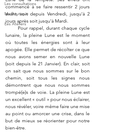
Les consultations
commencé à se faire ressentir 2 jours 
Ma Boutique
avant, soit depuis Vendredi, jusqu'à 2 
jours après soit jusqu'à Mardi. 
Les Ateliers
	Pour rappel, durant chaque cycle 
lunaire, la pleine Lune est le moment 
où toutes les énergies sont à leur 
apogée. Elle permet de récolter ce que 
nous avons semer en nouvelle Lune 
(soit depuis le 21 Janvier). En clair, soit 
on sait que nous sommes sur le bon 
chemin, soit tous les signes nous 
démontrent que nous nous sommes 
trompé(e)s de voie. La pleine Lune est 
un excellent « outil » pour nous éclairer, 
nous révéler, voire même faire une mise 
au point ou amorcer une crise, dans le 
but de mieux se réorienter pour notre 
bien-être. 