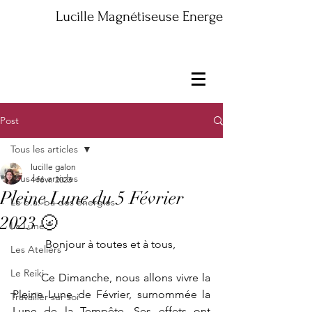
Lucille Magnétiseuse Energeticienne Maître
Post
Tous les articles
lucille galon
Tous les articles
4 févr. 2023
Pleine Lune du 5 Février
Le b.a.-ba des énergies
2023 🌝
La Lune
Bonjour à toutes et à tous, 
Les Ateliers
Le Reiki
	Ce Dimanche, nous allons vivre la 
Pleine Lune de Février, surnommée la 
Travailler sur soi
Lune de la Tempête. Ses effets ont 