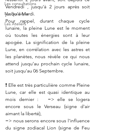
Les consultations
Vendredi , jusqu'à 2 jours après soit 
Ma Boutique
jusqu'à Mardi.
Pour rappel, durant chaque cycle 
Les Ateliers
lunaire, la pleine Lune est le moment 
où toutes les énergies sont à leur 
apogée. La signification de la pleine 
Lune, en corrélation avec les astres et 
les planètes, nous révèle ce qui nous 
attend jusqu’au prochain cycle lunaire, 
soit jusqu'au 06 Septembre.
❗ Elle est très particulière comme Pleine 
Lune, car elle est quasi identique au 
mois dernier :   => elle se logera 
encore sous le Verseau (signe d'air 
aimant la liberté),
=> nous serons encore sous l'influence 
du signe zodiacal Lion (signe de Feu 