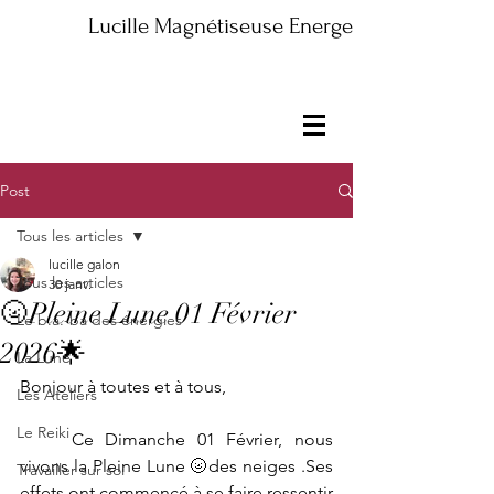
Lucille Magnétiseuse Energeticienne Maître
Post
Tous les articles
lucille galon
Tous les articles
30 janv.
🌝Pleine Lune 01 Février
Le b.a.-ba des énergies
2026🌟
La Lune
Bonjour à toutes et à tous,
Les Ateliers
Le Reiki
	Ce Dimanche 01 Février, nous 
vivons la Pleine Lune 🌝des neiges .Ses 
Travailler sur soi
effets ont commencé à se faire ressentir 