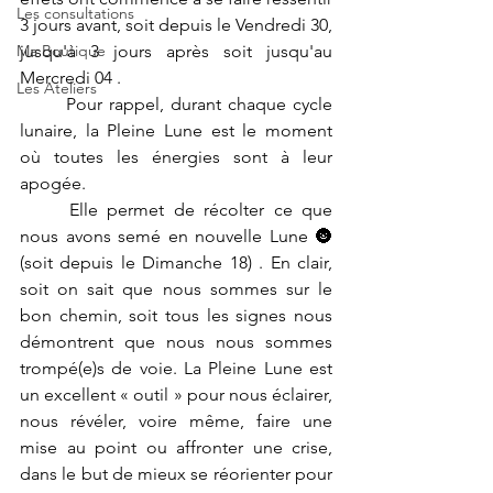
Les consultations
3 jours avant, soit depuis le Vendredi 30, 
Ma Boutique
jusqu'à 3 jours après soit jusqu'au 
Mercredi 04 .
Les Ateliers
	Pour rappel, durant chaque cycle 
lunaire, la Pleine Lune est le moment 
où toutes les énergies sont à leur 
apogée.
	Elle permet de récolter ce que 
nous avons semé en nouvelle Lune 🌚
(soit depuis le Dimanche 18) . En clair, 
soit on sait que nous sommes sur le 
bon chemin, soit tous les signes nous 
démontrent que nous nous sommes 
trompé(e)s de voie. La Pleine Lune est 
un excellent « outil » pour nous éclairer, 
nous révéler, voire même, faire une 
mise au point ou affronter une crise, 
dans le but de mieux se réorienter pour 