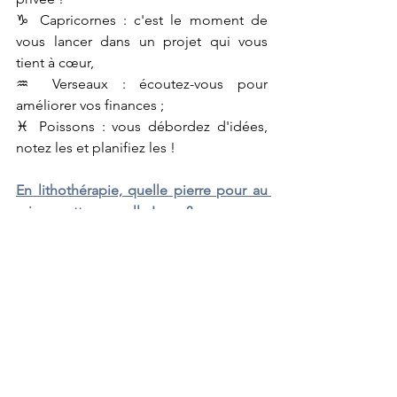
♑ Capricornes : c'est le moment de 
vous lancer dans un projet qui vous 
tient à cœur,
♒ Verseaux : écoutez-vous pour 
améliorer vos finances ;
♓ Poissons : vous débordez d'idées, 
notez les et planifiez les !
En lithothérapie, quelle pierre pour au 
mieux cette nouvelle Lune ?
Vous pouvez porter de la SODALITE. 
Cette pierre bleue, aide à mieux 
s'écouter pour avancer dans sa vie . En 
plus, étant relié au chakra de la gorge 
et du  3ème œil, elle aide pour 
l'intuition.
Je vous souhaite un excellent cycle 