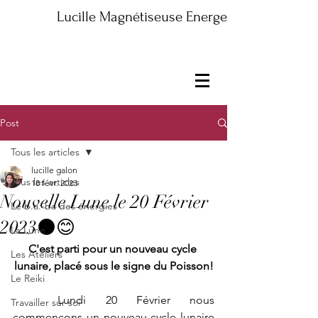
Lucille Magnétiseuse Energeticienne Maître
Post
Tous les articles
lucille galon
Tous les articles
18 févr. 2023
Nouvelle Lune le 20 Février
Le b.a.-ba des énergies
2023🌑😊
La Lune
C'est parti pour un nouveau cycle 
Les Ateliers
lunaire, placé sous le signe du Poisson!
Le Reiki
	Lundi 20 Février nous 
Travailler sur soi
commençons un nouveau cycle lunaire 