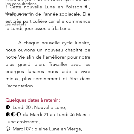
Les consultations
! Cette nouvelle Lune en Poisson♓, 
Ma Boutique
marque la fin de l'année zodiacale. Elle 
est très particulière car elle commence 
Les Ateliers
le Lundi, jour associé à la Lune.
	A chaque nouvelle cycle lunaire, 
nous ouvrons un nouveau chapitre de 
notre Vie afin de l'améliorer pour notre 
plus grand bien. Travailler avec les 
énergies lunaires nous aide à vivre 
mieux, plus sereinement et être dans 
l'acceptation. 
Quelques dates à retenir :
🌚  Lundi 20 : Nouvelle Lune,
🌒🌓🌔 du Mardi 21 au Lundi 06 Mars  : 
Lune croissante,
🌝  Mardi 07 : pleine Lune en Vierge, 