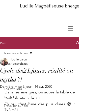
Lucille Magnétiseuse Energeticienne Maître
Post
Tous les articles
lucille galon
Tous les articles
11 avr. 2020
Cycle de 21 jours, réalité ou
Le b.a.-ba des énergies
mythe ?!
La Lune
Dernière mise à jour :
14 avr. 2020
Les Ateliers
Dans les énergies, on adore la table de 
Le Reiki
multiplication de 7 ! 
Eh oui c'est l'une des plus dures 😂 : 
Travailler sur soi
7x3 =21. 