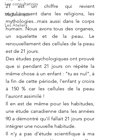
Les consultations
21 est un chiffre qui revient 
régulièrement dans les religions, les 
Ma Boutique
mythologies...mais aussi dans le corps 
Les Ateliers
humain. Nous avons tous des organes, 
un squelette et de la peau. Le 
renouvellement des cellules de la peau 
est de 21 jours. 
Des études psychologiques ont prouvé 
que si pendant 21 jours on répète la 
même chose à un enfant : "tu es nul", à 
la fin de cette période, l'enfant y croira 
à 150 % car les cellules de la peau 
l'auront assimilé ! 
Il en est de même pour les habitudes, 
une étude canadienne dans les années 
90 a démontré qu'il fallait 21 jours pour 
intégrer une nouvelle habitude.
Il n'y a pas d'étude scientifique à ma 